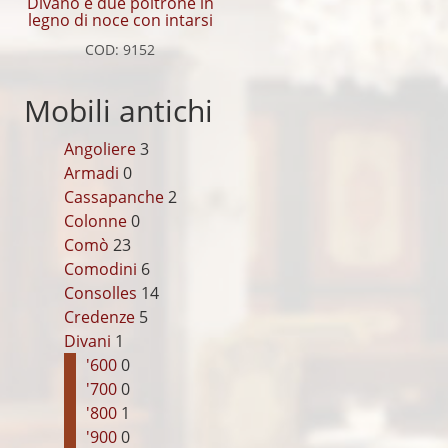
Divano e due poltrone in
legno di noce con intarsi
COD: 9152
Mobili antichi
Angoliere
3
Armadi
0
Cassapanche
2
Colonne
0
Comò
23
Comodini
6
Consolles
14
Credenze
5
Divani
1
'600
0
'700
0
'800
1
'900
0