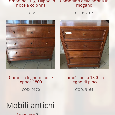
Comodino Luigi Filippo in
Comodino della nonna in
noce a colonna
mogano
COD:
COD: 9167
Como’ in legno di noce
como’ epoca 1800 in
epoca 1800
legno di pino
COD: 9170
COD: 9164
Mobili antichi