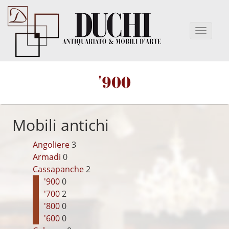
'900
Mobili antichi
Angoliere
3
Armadi
0
Cassapanche
2
'900
0
'700
2
'800
0
'600
0