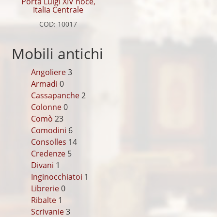
Porta Luigi XIV noce,
Italia Centrale
COD: 10017
Mobili antichi
Angoliere
3
Armadi
0
Cassapanche
2
Colonne
0
Comò
23
Comodini
6
Consolles
14
Credenze
5
Divani
1
Inginocchiatoi
1
Librerie
0
Ribalte
1
Scrivanie
3