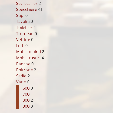
Secrétaires
2
Specchiere
41
Stipi
0
Tavoli
20
Toilettes
1
Trumeau
0
Vetrine
0
Letti
0
Mobili dipinti
2
Mobili rustici
4
Panche
0
Poltrone
2
Sedie
2
Varie
6
'600
0
'700
1
'800
2
'900
3